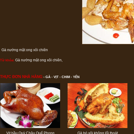
Gà nướng mật ong xôi chiên
Gà nướng mật ong xôi chiên
,
Từ khóa:
THỰC ĐƠN NHÀ HÀNG
-
GÀ - VỊT - CHIM - YẾN
Vịt bầu Quỳ Châu Quế Phong
Gà bó xôi không lối thoát