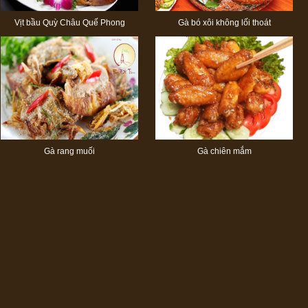
Vịt bầu Quỳ Châu Quế Phong
Gà bó xôi không lối thoát
Gà rang muối
Gà chiên mắm