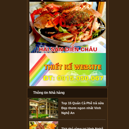
Thông tin Nhà hàng
Top 15 Quán Cà Phê trà sữa
Đẹp thơm ngon nhất Vinh
Nghệ An
Thịt thú rừng tại Vinh Nghệ