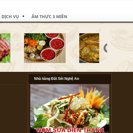
DỊCH VỤ
ẨM THỰC 3 MIỀN
Nhà hàng Đất Sét Nghệ An