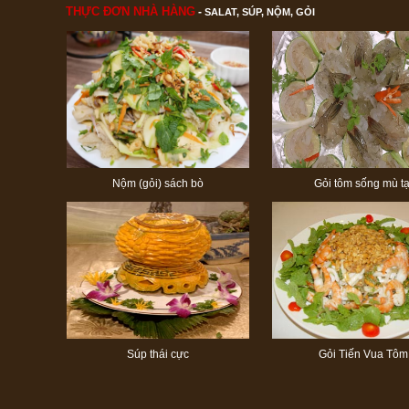
THỰC ĐƠN NHÀ HÀNG
-
SALAT, SÚP, NỘM, GỎI
Nộm (gỏi) sách bò
Gỏi tôm sống mù tạ
Súp thái cực
Gỏi Tiến Vua Tôm