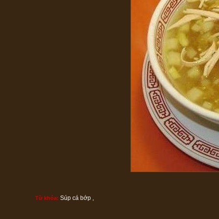
Súp cá bớp
,
Từ khóa: