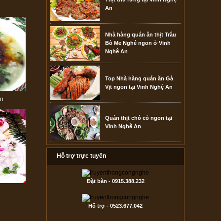
An
Nhà hàng quán ăn thịt Trâu
Bò Me Nghé ngon ở Vinh
Nghệ An
Top Nhà hàng quán ăn Gà
Vịt ngon tại Vinh Nghệ An
ôn
Quán thịt chó cỏ ngon tại
Vinh Nghệ An
Hỗ trợ trực tuyến
Đặt bàn - 0915.388.232
g
Hỗ trợ - 0523.677.042