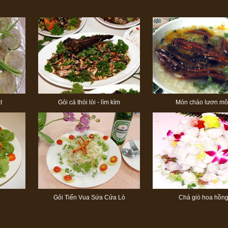
t
Gỏi cá thòi lòi - lìm kìm
Món cháo lươn m
Gỏi Tiến Vua Sứa Cửa Lò
Chả giò hoa hồn