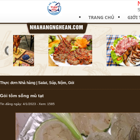
S
TRANG CHỦ
GIỚI 
Thực đơn Nhà hàng
|
Salat, Súp, Nộm, Gỏi
Gỏi tôm sống mù tạt
Tin đăng ngày: 4/1/2023 - Xem: 1585