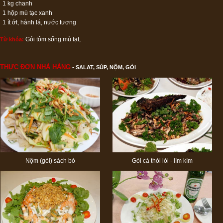
1 kg chanh
1 hộp mù tạc xanh
1 ít ớt, hành lá, nước tương
Gỏi tôm sống mù tạt
,
Từ khóa:
THỰC ĐƠN NHÀ HÀNG
-
SALAT, SÚP, NỘM, GỎI
Nộm (gỏi) sách bò
Gỏi cá thòi lòi - lìm kìm