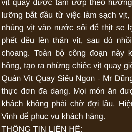
vịt quay được tẩm ướp theo hương 
lưỡng bắt đầu từ việc làm sạch vịt,
nhúng vịt vào nước sôi để thịt se 
phết đều lên thân vịt, sau đó nhồ
choang. Toàn bộ công đoạn này k
hồng, tạo ra những chiếc vịt quay g
Quán Vịt Quay Siêu Ngon - Mr Dũng 
thực đơn đa dạng. Mọi món ăn đượ
khách không phải chờ đợi lâu. Hi
Vinh để phục vụ khách hàng.
THÔNG TIN LIÊN HỆ: