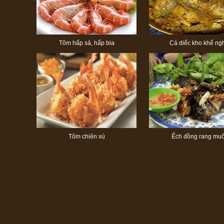
Tôm hấp sả, hấp bia
Cá diếc kho khế ng
Tôm chiên xù
Ếch đồng rang muố