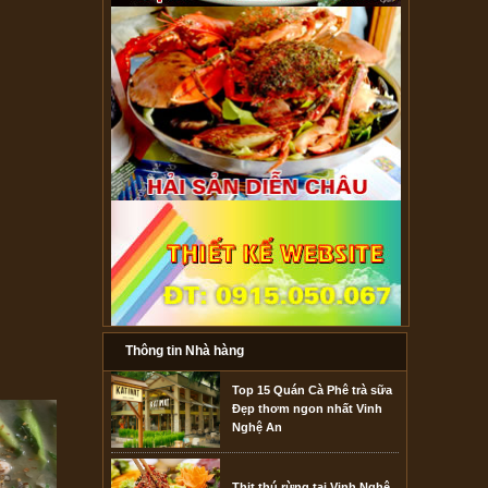
Thông tin Nhà hàng
Top 15 Quán Cà Phê trà sữa
Đẹp thơm ngon nhất Vinh
Nghệ An
Thịt thú rừng tại Vinh Nghệ