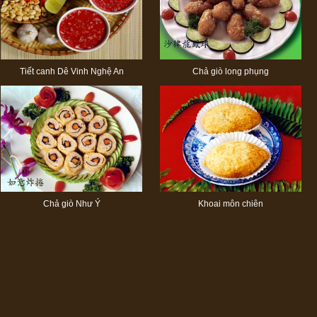
Tiết canh Dê Vinh Nghệ An
Chả giò long phụng
Chả giò Như Ý
Khoai môn chiên