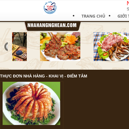
S
TRANG CHỦ
GIỚI 
THỰC ĐƠN NHÀ HÀNG
- KHAI VỊ - ĐIỂM TÂM