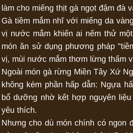
làm cho miếng thịt gà ngọt đậm đà và
Gà tiềm mắm nhĩ với miếng da vàng
vị nước mắm khiến ai nếm thử một
món ăn sử dụng phương pháp "tiềm
vị, mùi nước mắm thơm lừng thấm vào
Ngoài món gà rừng Miền Tây Xứ Ng
không kém phần hấp dẫn: Ngựa hấp
bổ dưỡng nhờ kết hợp nguyên liệu 
yêu thích.
Nhưng cho dù món chính có ngon đ