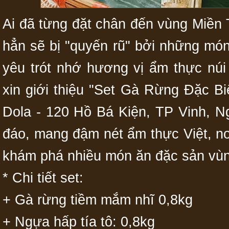
Ai đã từng đặt chân đến vùng Miền
hẳn sẽ bị "quyến rũ" bởi những món
yêu trót nhớ hương vị ẩm thực nú
xin giới thiệu "Set Gà Rừng Đặc B
Dola - 120 Hồ Bá Kiện, TP Vinh, N
đáo, mang đậm nét ẩm thực Việt, n
khám phá nhiều món ăn đặc sản vù
* Chi tiết set:
+ Gà rừng tiềm mắm nhĩ 0,8kg
+ Ngựa hấp tía tô: 0,8kg