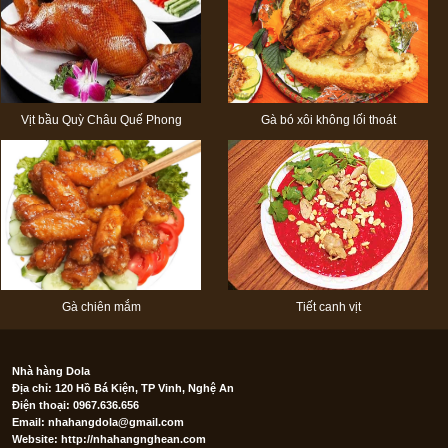
Vịt bầu Quỳ Châu Quế Phong
Gà bó xôi không lối thoát
Gà chiên mắm
Tiết canh vịt
Nhà hàng Dola
Địa chỉ: 120 Hồ Bá Kiện, TP Vinh, Nghệ An
Điện thoại: 0967.636.656
Email:
nhahangdola@gmail.com
Website: http://nhahangnghean.com