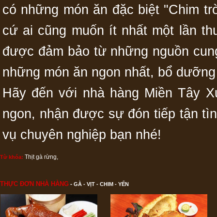
có những món ăn đặc biệt "Chim tr
cứ ai cũng muốn ít nhất một lần t
được đảm bảo từ những nguồn cun
những món ăn ngon nhất, bổ dưỡng 
Hãy đến với nhà hàng Miền Tây 
ngon, nhận được sự đón tiếp tận tì
vụ chuyên nghiệp bạn nhé!
Thịt gà rừng
,
Từ khóa:
THỰC ĐƠN NHÀ HÀNG
-
GÀ - VỊT - CHIM - YẾN