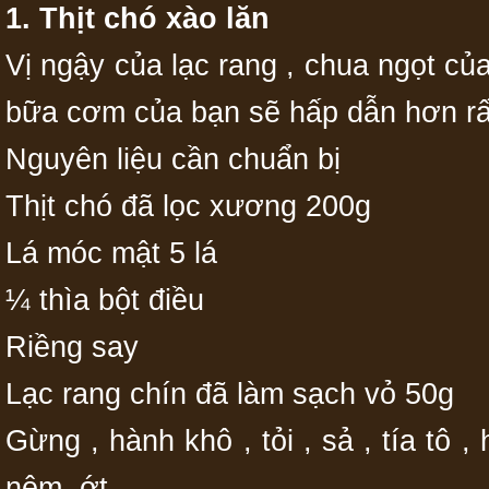
1. Thịt chó xào lăn
Vị ngậy của lạc rang , chua ngọt củ
bữa cơm của bạn sẽ hấp dẫn hơn rất
Nguyên liệu cần chuẩn bị
Thịt chó đã lọc xương 200g
Lá móc mật 5 lá
¼ thìa bột điều
Riềng say
Lạc rang chín đã làm sạch vỏ 50g
Gừng , hành khô , tỏi , sả , tía tô ,
nêm, ớt