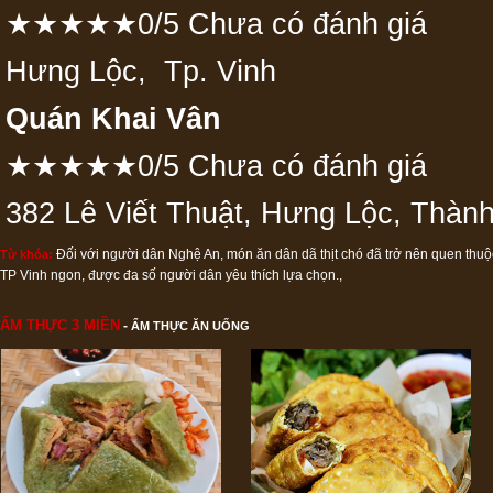
★★★★★0/5 Chưa có đánh giá
Hưng Lộc, Tp. Vinh
Quán Khai Vân
★★★★★0/5 Chưa có đánh giá
382 Lê Viết Thuật, Hưng Lộc, Thàn
Đối với người dân Nghệ An
,
món ăn dân dã thịt chó đã trở nên quen thuộc
Từ khóa:
TP Vinh ngon
,
được đa số người dân yêu thích lựa chọn.
,
ẨM THỰC 3 MIỀN
-
ẨM THỰC ĂN UỐNG