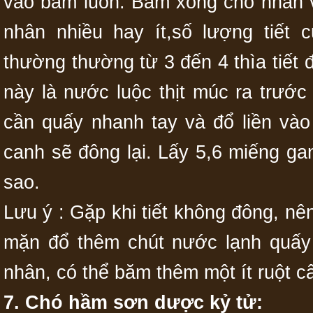
vào băm luôn. Băm xong cho nhân v
nhân nhiều hay ít,số lượng tiết
thường thường từ 3 đến 4 thìa tiết
này là nước luộc thịt múc ra trước
cần quấy nhanh tay và đổ liền vào
canh sẽ đông lại. Lấy 5,6 miếng gan
sao.
Lưu ý : Gặp khi tiết không đông, nê
mặn đổ thêm chút nước lạnh quấy 
nhân, có thể băm thêm một ít ruột cây
7. Chó hầm sơn dược kỷ tử: