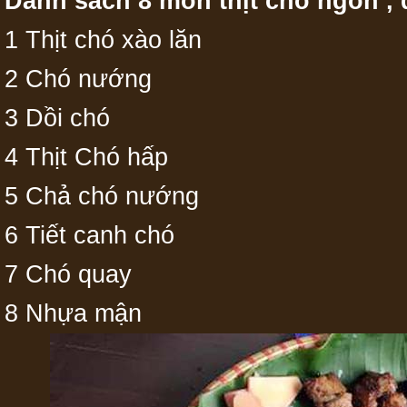
Danh sách 8 món thịt chó ngon ,
1 Thịt chó xào lăn
2 Chó nướng
3 Dồi chó
4 Thịt Chó hấp
5 Chả chó nướng
6 Tiết canh chó
7 Chó quay
8 Nhựa mận