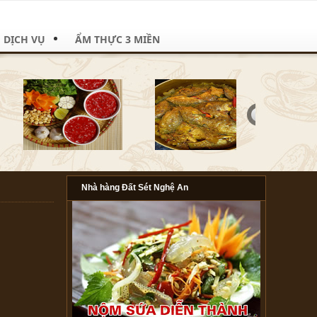
DỊCH VỤ
ẨM THỰC 3 MIỀN
Nhà hàng Đất Sét Nghệ An