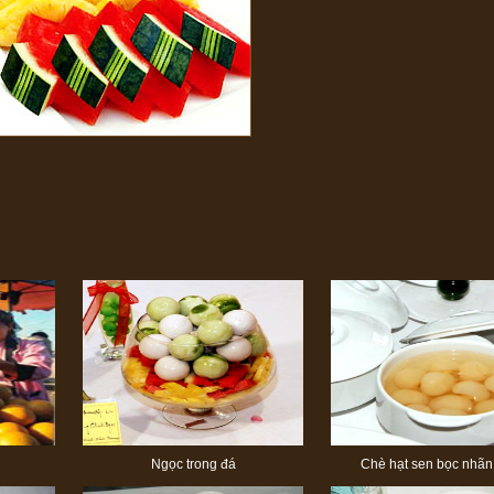
Ngọc trong đá
Chè hạt sen bọc nhãn