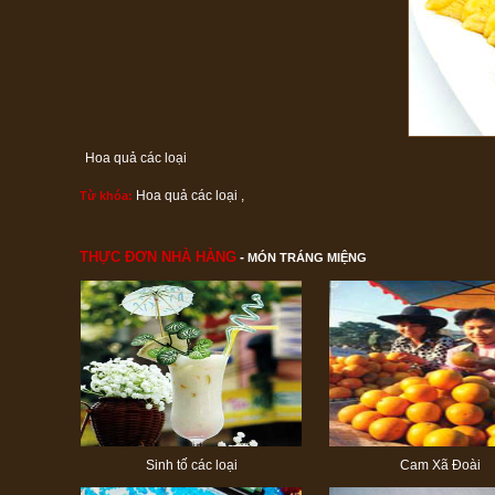
Hoa quả các loại
Hoa quả các loại
,
Từ khóa:
THỰC ĐƠN NHÀ HÀNG
-
MÓN TRÁNG MIỆNG
Sinh tố các loại
Cam Xã Đoài